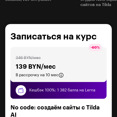
сайтов на Tilda
Записаться на курс
-
60
%
346 BYN/мес
139 BYN/мес
В рассрочку на 10 мес
Кешбэк 100%: 1 382 балла на Lerna
No code: создаём сайты с Tilda
AI