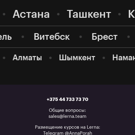
Астана
Ташкент
К
ель
Витебск
Брест
Алматы
Шымкент
Нама
+375 44 733 73 70
Общие вопросы:
sales@lerna.team
Размещение курсов на Lerna:
Telegram @AnnaPorah