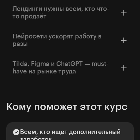
Лендинги нужны всем, кто что-
то продаёт
Малому бизнесу, экспертам и фрилансерам,
онлайн-школам, стартапам, организаторам
Нейросети ускорят работу в
мероприятий.
разы
Обычно на создание лендинга уходит до 5−7
рабочих дней. С нейросетями сделать это
Tilda, Figma и ChatGPT — must-
можно всего за день. Вы сможете брать
have на рынке труда
больше задач и больше зарабатывать.
Инструменты позволяют придумать,
оформить и запустить проект быстро
независимо от сферы и делают из вас
универсального специалиста.
Кому поможет этот курс
Всем, кто ищет дополнительный
заработок