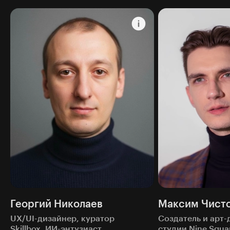
Георгий Николаев
Максим Чист
UX/UI-дизайнер, куратор
Создатель и арт-
Skillbox, ИИ-энтузиаст
студии Nine Squa