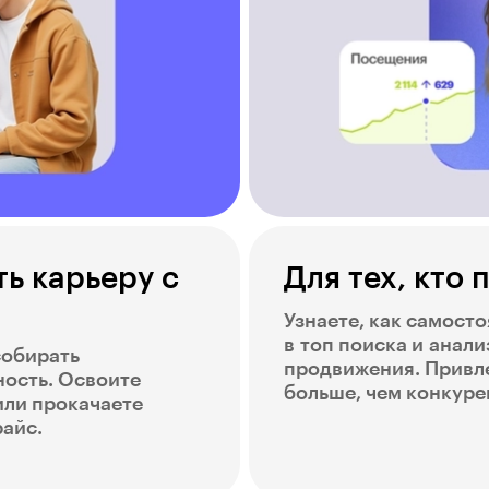
ть карьеру с
Для тех, кто
Узнаете, как самост
в топ поиска и анал
собирать
продвижения. Привле
ность. Освоите
больше, чем конкуре
или прокачаете
райс.