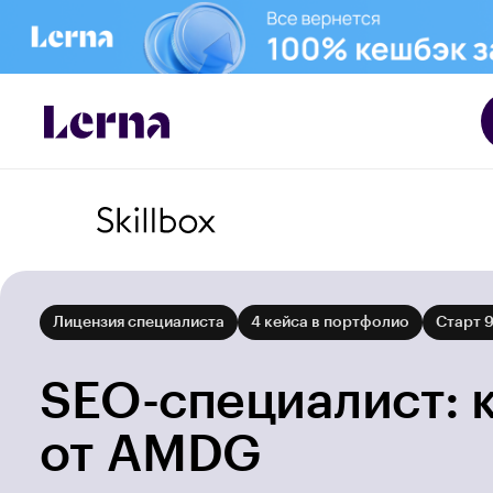
Лицензия специалиста
4 кейса в портфолио
Старт 
SEO-специалист: 
от AMDG