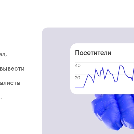
ал,
 вывести
алиста
.