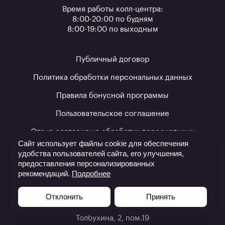
Время работы колл-центра:
8:00-20:00 по будням
8:00-19:00 по выходным
Публичный договор
Политика обработки персональных данных
Правила бонусной программы
Пользовательское соглашение
Отзыв согласия на обработку персональных
данных
Сайт использует файлы cookie для обеспечения
удобства пользователей сайта, его улучшения,
Настройки Cookie
предоставления персонализированных
рекомендаций.
Подробнее
ООО «Байскилз», УНП 193454177
Отклонить
Принять
220012, Республика Беларусь, г. Минск, ул.
Толбухина, 2, пом.19