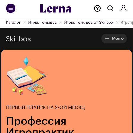
Каталог
Игры. Геймдев
Игры. Геймдев от Skillbox
Игроп
Меню
ПЕРВЫЙ ПЛАТЕЖ НА 2-ОЙ МЕСЯЦ
Профессия
Игропрактик