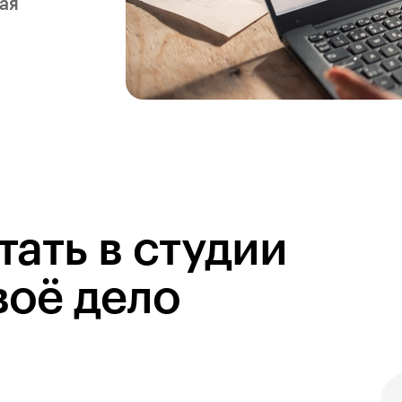
ая
ать в студии
воё дело