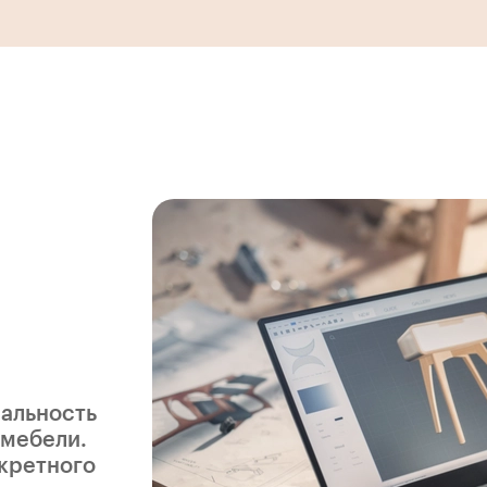
еальность
 мебели.
нкретного