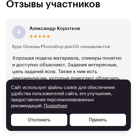
Отзывы участников
Александр Коротков
А
Курс Основы Photoshop для CG-специалистов
Хорошая подача материала, спикеры понятно
и доступно объясняют. Задания интересные,
цель заданий ясна. Также к ним есть
рекомендации, которые помогают облегчить
выполнение работы. Куратор всегда
Сайт использует файлы cookie для обеспечения
подскажет, как исправить недочёты, может
удобства пользователей сайта, его улучшения,
дать рекомендации к заданию, объяснит
предоставления персонализированных
непонятные моменты.
рекомендаций.
Подробнее
Отклонить
Принять