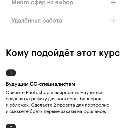
Много сфер на выбор
Киноиндустрия, геймдев, соцсети, онлайн-
магазины — CG-специалисты нужны
Удалённая работа
во многих отраслях. Выбирайте место
по душе!
На hh.ru более 1 300 удалённых вакансий для
специалистов со знанием Photoshop.
Работайте откуда угодно и общайтесь
с коллегами по видеосвязи.
Кому подойдёт этот курс
Будущим CG-специалистам
Освоите Photoshop и нейросети. Научитесь
создавать графику для постеров, баннеров
и обложек. Сделаете 2 проекта для портфолио
и сможете брать первые заказы на фрилансе.