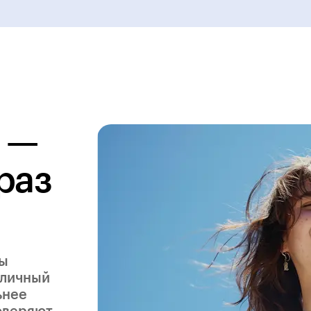
 —
раз
ры
 личный
ьнее