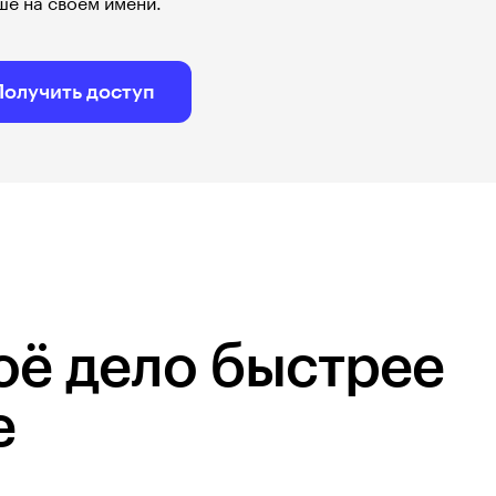
ше на своём имени.
Получить доступ
оё дело быстрее
е