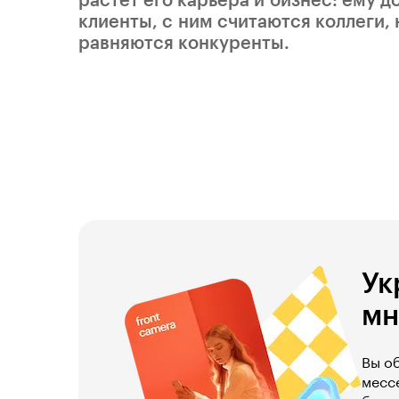
растёт его карьера и бизнес: ему 
клиенты, с ним считаются коллеги, 
равняются конкуренты.
Ук
мн
Вы об
месс