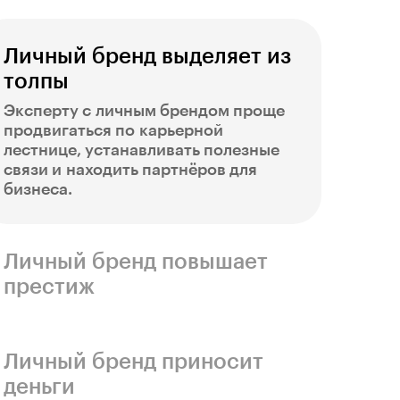
Личный бренд выделяет из
толпы
Эксперту с личным брендом проще
продвигаться по карьерной
лестнице, устанавливать полезные
связи и находить партнёров для
бизнеса.
Личный бренд повышает
престиж
Узнаваемое имя делает специалиста
авторитетным и влиятельным
в своей сфере. К его мнению
Личный бренд приносит
прислушиваются клиенты, коллеги
деньги
и даже конкуренты.