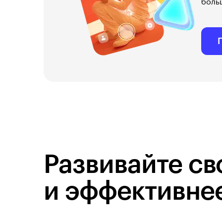
боль
Развивайте св
и эффективне