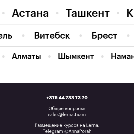
Астана
Ташкент
К
ель
Витебск
Брест
Алматы
Шымкент
Нама
+375 44 733 73 70
Общие вопросы:
sales@lerna.team
Размещение курсов на Lerna:
Telegram @AnnaPorah