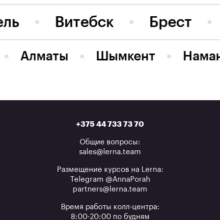
ель
Витебск
Брест
Алматы
Шымкент
Нама
+375 44 733 73 70
Общие вопросы:
sales@lerna.team
Размещение курсов на Lerna:
Telegram @AnnaPorah
partners@lerna.team
Время работы колл-центра:
8:00-20:00 по будням