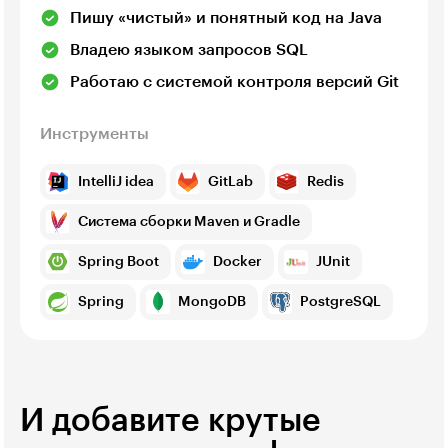
Пишу «чистый» и понятный код на Java
Владею языком запросов SQL
Работаю с системой контроля версий Git
Инструменты
IntelliJ idea
GitLab
Redis
Система сборки Maven и Gradle
Spring Boot
Docker
JUnit
Spring
MongoDB
PostgreSQL
И добавите крутые