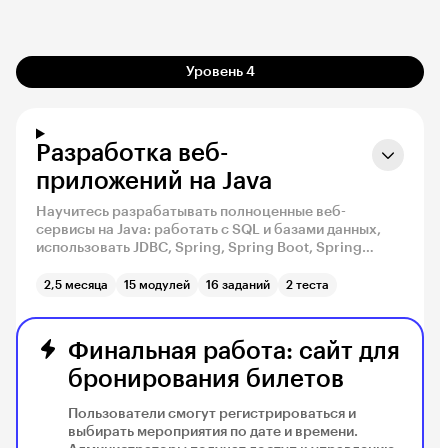
Уровень 4
Разработка веб-
приложений на Java
Научитесь разрабатывать полноценные веб-
сервисы на Java: работать с SQL и базами данных,
использовать JDBC, Spring, Spring Boot, Spring
Security и тестировать приложения. На практике
разберётесь, как проектировать архитектуру
2,5 месяца
15 модулей
16 заданий
2 теста
реальных приложений, будете готовы к стажировке и
работе.
Финальная работа: сайт для
бронирования билетов
Пользователи смогут регистрироваться и
выбирать мероприятия по дате и времени.