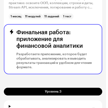
практике: освоите ООП, коллекции, строки и даты,
Stream API, исключения, логирование и работу с
файлами. Научитесь писать более чистый и
структурированный код, использовать Maven,
1 месяц
11 модулей
11 заданий
1 тест
Gradle и Docker для сборки и развёртывания
приложений, как это делают в реальных компаниях.
Финальная работа:
приложение для
финансовой аналитики
Разработаете приложение, которое будет
обрабатывать, анализировать и выводить
результаты транзакций в удобном для чтения
формате.
Уровень 3