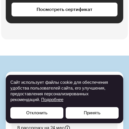
Посмотреть сертификат
Сайт использует файлы cookie для обеспечения
Записаться на курс
удобства пользователей сайта, его улучшения,
предоставления персонализированных
-
60
%
рекомендаций.
Подробнее
369 BYN/мес
Отклонить
Принять
148 BYN/мес
В рассрочку на 24 мес