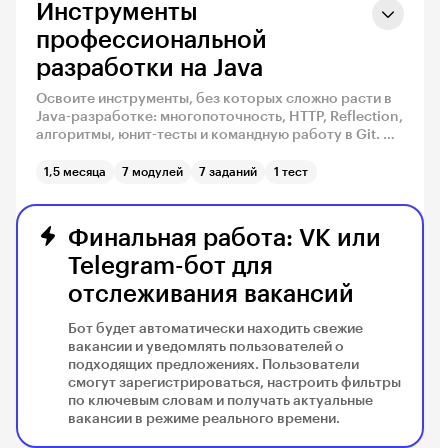
Инструменты
профессиональной
разработки на Java
Освоите инструменты, без которых сложно расти в
Java-разработке: многопоточность, HTTP, Reflection,
алгоритмы, юнит-тесты и командную работу в Git. На
практике разберётесь, как тестировать код,
работать с сетью, настраивать совместную
1,5 месяца
7 модулей
7 заданий
1 тест
разработку и создавать коммерческие приложения.
Финальная работа: VK или
Telegram-бот для
отслеживания вакансий
Бот будет автоматически находить свежие
вакансии и уведомлять пользователей о
подходящих предложениях. Пользователи
смогут зарегистрироваться, настроить фильтры
по ключевым словам и получать актуальные
вакансии в режиме реального времени.