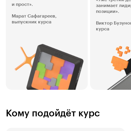
и прост».
занимает лид
позиции».
Мара т Сафагареев,
выпускник курса
Виктор Бузуно
курса
Кому подойдёт курс