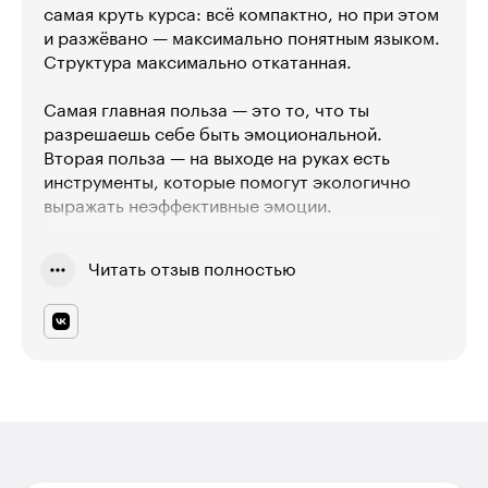
самая круть курса: всё компактно, но при этом
и разжёвано — максимально понятным языком.
Структура максимально откатанная.
Самая главная польза — это то, что ты
разрешаешь себе быть эмоциональной.
Вторая польза — на выходе на руках есть
инструменты, которые помогут экологично
выражать неэффективные эмоции.
Спикеры отличные, приятно слушать, без
Читать отзыв полностью
дефектов речи. Отдельное спасибо Анне
Рознатовской. Она была преподавателем на
курсе и проверяла практические работы.
Проверка не сводилась к механическим
действиям. Видно, что Анна профессионально
подошла к делу, вникала и поддерживала. Курс
действительно получился классным и
полезным!