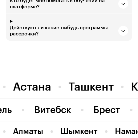
Кто будет мне помогать в обучении на
платформе?
Действуют ли какие-нибудь программы
рассрочки?
Астана
Ташкент
К
ель
Витебск
Брест
Алматы
Шымкент
Нама