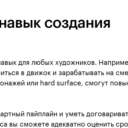
навык создания
авык для любых художников. Наприме
иться в движок и зарабатывать на см
сонажей или hard surface, смогут пов
дартный пайплайн и уметь договарива
рса вы сможете адекватно оценить ср