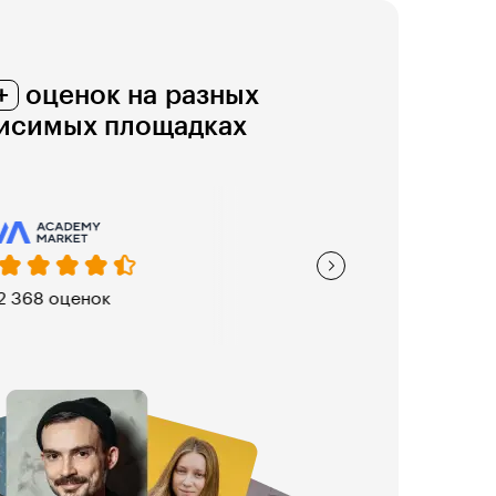
+
оценок на разных
исимых площадках
,7
5,0
559 оценок
321 о