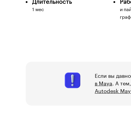
Длительность
Раб
1 мес
и па
граф
Если вы давно
в Maya
. А те
Autodesk May