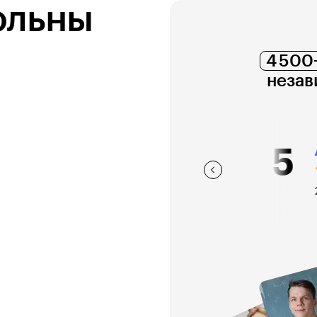
ольны
4 500
незав
4,5
4
2 368 оценок