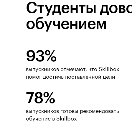
Студенты дов
обучением
93%
4,8
выпускников отмечают, что Skillbox
помог достичь поставленной цели
оценки
490 оценок
78%
выпускников готовы рекомендовать
обучение в Skillbox