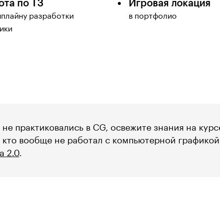
ота по ТЗ
Игровая локация
йплайну разработки
в портфолио
ики
 не практиковались в CG, освежите знания на кур
м, кто вообще не работал с компьютерной графикой
a 2.0
.