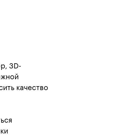
р, 3D-
ежной
ысить качество
ться
оки