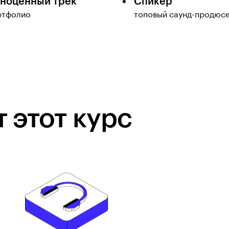
ноценный трек
Спикер
ртфолио
топовый саунд-продюс
 этот курс