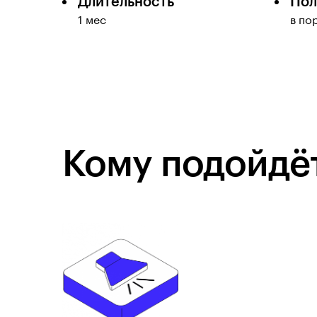
Длительность
Пол
1 мес
в по
Кому подойдёт