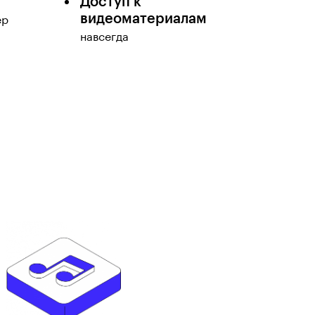
Доступ к
видеоматериалам
ер
навсегда