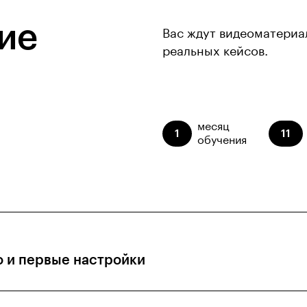
ие
Вас ждут видеоматериа
реальных кейсов.
месяц
1
11
обучения
o и первые настройки