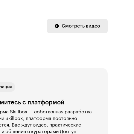
Смотреть видео
ая связь
рация
ика
ая связь
рация
митесь с платформой
ма Skillbox — собственная разработка
и Skillbox, платформа постоянно
тся. Вас ждут видео, практические
 и общение с кураторами Доступ