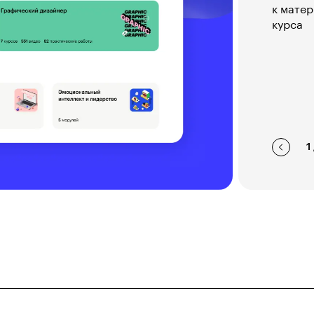
к матер
курса
1