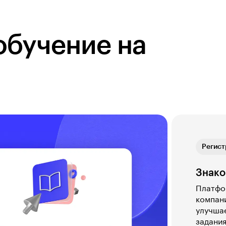
обучение на
Обратн
Регист
Теория
Практ
Обратн
Регист
Знако
Платфор
компани
улучшае
задания