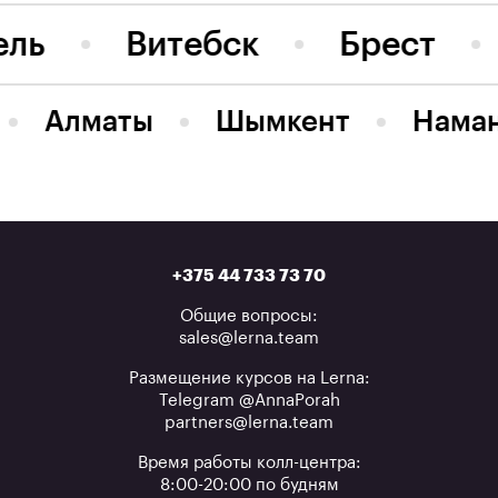
ель
Витебск
Брест
Алматы
Шымкент
Нама
+375 44 733 73 70
Общие вопросы:
sales@lerna.team
Размещение курсов на Lerna:
Telegram @AnnaPorah
partners@lerna.team
Время работы колл-центра:
8:00-20:00 по будням