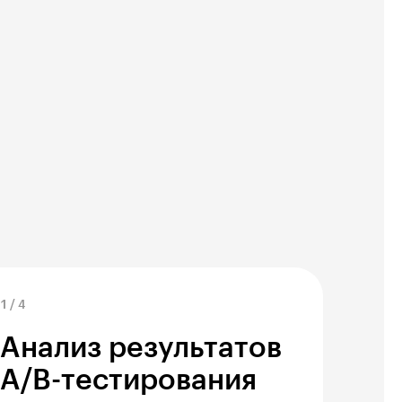
1
/
4
Анализ результатов
A/B-тестирования