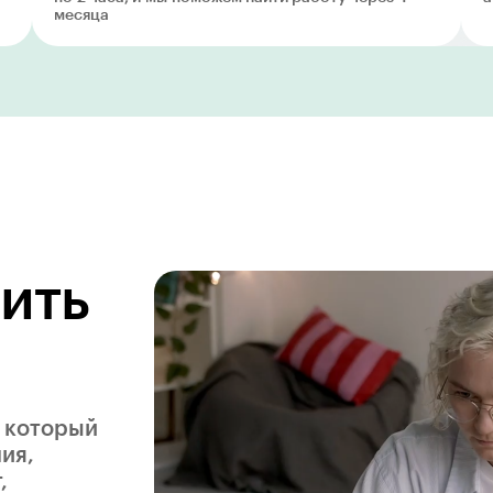
месяца
ить
, который
ия,
,