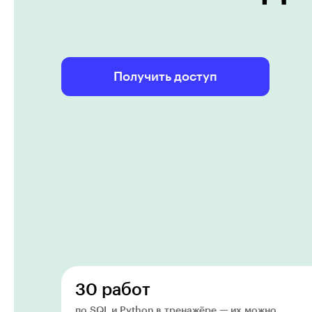
Получить доступ
30 работ
по SQL и Python в тренажёре — их можно