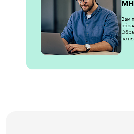
мн
Вам п
образ
Образ
не по