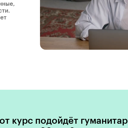
нные,
сти.
ует
от курс подойдёт гуманитар