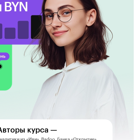
Авторы курса —
налитики из «Иви», Badoo, банка «Открытие»