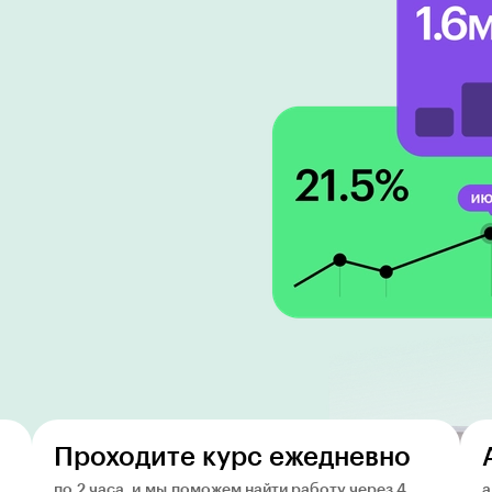
Проходите курс ежедневно
по 2 часа, и мы поможем найти работу через 4
а