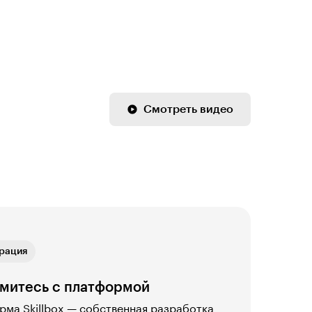
Смотреть видео
ная версия
рация
ика
ая связь
ная версия
рация
митесь с платформой
ма Skillbox — собственная разработка