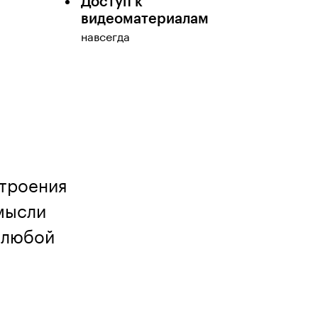
Доступ к
видеоматериалам
навсегда
строения
 мысли
в любой