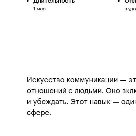
Длительность
Онл
1 мес
в уд
Искусство коммуникации — эт
отношений с людьми. Оно вклю
и убеждать. Этот навык — один
сфере.