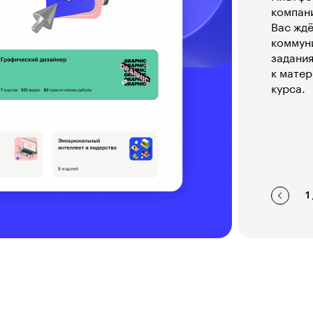
компан
Вас ждё
коммуни
задания
к матер
курса.
1