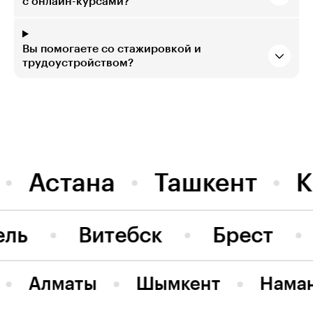
с онлайн-курсами?
Вы помогаете со стажировкой и
трудоустройством?
Астана
Ташкент
К
ель
Витебск
Брест
Алматы
Шымкент
Нама