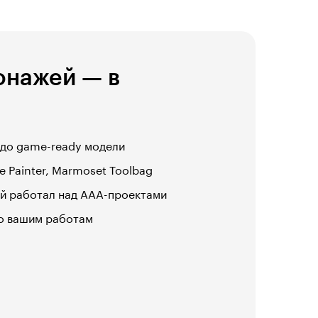
онажей — в
 до game-ready модели
 Painter, Marmoset Toolbag
ый работал над ААА-проектами
о вашим работам