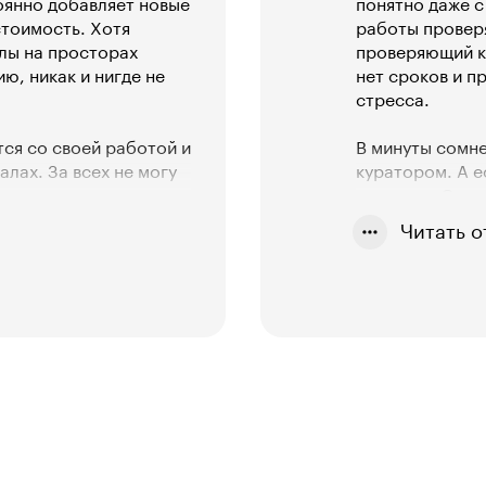
оянно добавляет новые
понятно даже с
стоимость. Хотя
работы провер
лы на просторах
проверяющий ку
ю, никак и нигде не
нет сроков и п
стресса.
ся со своей работой и
В минуты сомн
лах. За всех не могу
куратором. А е
 отличные спикеры,
попасть в Game
сы. В чате участники
где можно не т
Читать о
том и материалами. В
выпустить игру
что я потратил.
классный опыт
разработки игр