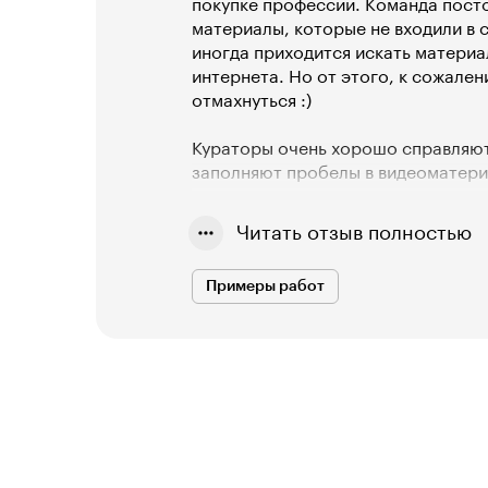
покупке профессии. Команда пост
материалы, которые не входили в 
иногда приходится искать материа
интернета. Но от этого, к сожалени
отмахнуться :)
Кураторы очень хорошо справляют
заполняют пробелы в видеоматериа
сказать, но лично мне попадались
которые всегда отвечали на вопро
Читать отзыв полностью
помогают друг другу, делятся опы
целом профессия стоит тех денег, 
Примеры работ