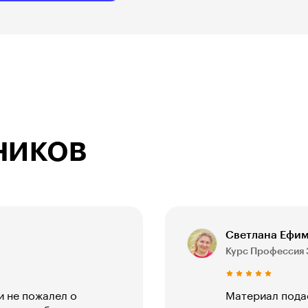
ников
Светлана Ефимч
Курс Профессия
и не пожалел о
Материал подаё