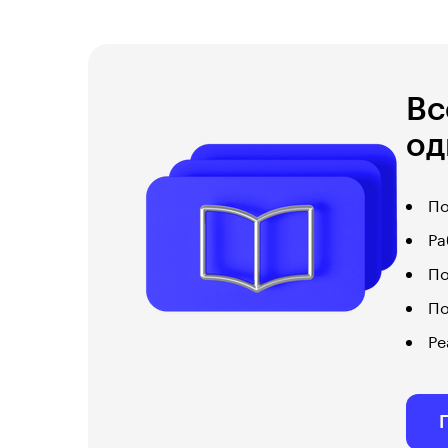
Вс
од
По
Ра
По
По
Ре