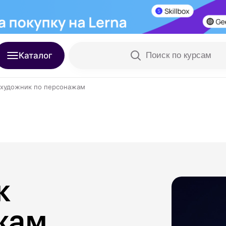
Каталог
Поиск по курсам
-художник по персонажам
к
жам