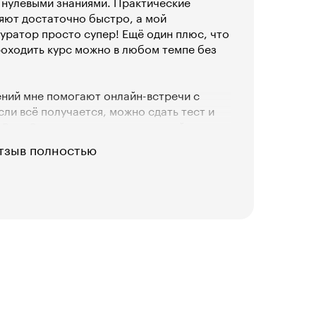
 нулевыми знаниями. Практические
яют достаточно быстро, а мой
ратор просто супер! Ещё один плюс, что
роходить курс можно в любом темпе без
ений мне помогают онлайн-встречи с
сли всё получается, можно сдать тест и
Box. Это крутая стажировка в геймдеве,
олько пополнить портфолио, но и
тзыв полностью
 в Google Play или Steam! И ещё это
 работы в команде с реальным пайплайном
ы.