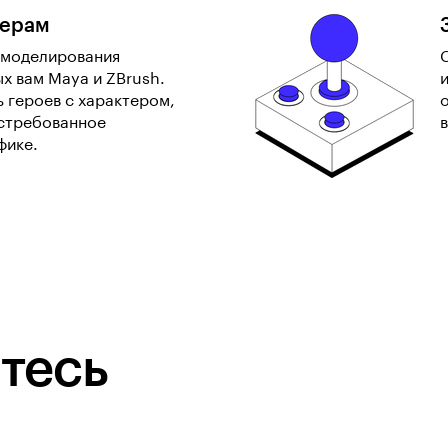
лерам
 моделирования
х вам Maya и ZBrush.
ь героев с характером,
остребованное
фике.
тесь